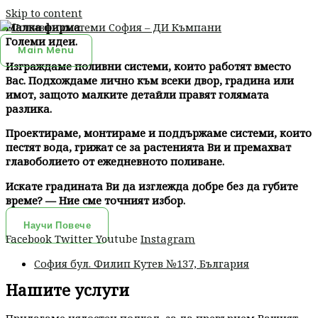
Skip to content
Малка фирма
Големи идеи.
Main Menu
Изграждаме поливни системи, които работят вместо
Вас. Подхождаме лично към всеки двор, градина или
имот, защото малките детайли правят голямата
разлика.
Проектираме, монтираме и поддържаме системи, които
пестят вода, грижат се за растенията Ви и премахват
главоболието от ежедневното поливане.
Искате градината Ви да изглежда добре без да губите
време? — Ние сме точният избор.
Научи Повече
Facebook
Twitter
Youtube
Instagram
София бул. Филип Кутев №137, България
Нашите услуги