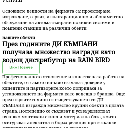
Основните дейности на фирмата са: проектиране,
изграждане, сервиз, извънгаранционно и абонаментно
обслужване на автоматизирани поливни системи и
помпени станции на различни обекти.
нашите обекти
През годините ДИ КЪМПАНИ
получава множество награди като
водещ дистрибутор на RAIN BIRD
Виж Повече
Професионалното отношение и качествената работа на
обектите, от самото начало създават доверие у
клиентите и партньорите,което допринася за
установяването на фирмата като водеща в бранша. Още
през първите години от съществуването си ДИ
КЪМПАНИ изгражда множество крупни обекти в цялата
страна. Постепенно се създават и усъвършенстват
няколко монтажни екипа и материална база, които
осигуряват адекватна и бърза реакция при всякакви