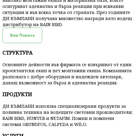
няколко монтажни екипа и материална база, които
осигуряват адекватна и бърза реакция при всякакви
ситуации и във всяка точка от страната. През годините
ДИ КЪМПАНИ получава множество награди като водещ
дистрибутор на RAIN BIRD.
Виж Повече
СТРУКТУРА
Основните дейности във фирмата се извършват от един
проектантски екип и пет монтажни екипа. Компанията
разполага с добре оборудван и надежден автопарк,
даващ възможност за бърза и адекватна реакция.
ПРОДУКТИ
ДИ КЪМПАНИ използва специализирани продукти за
поливна техника на водещите световни производители:
RAIN BIRD, HUNTER и NETAFIM. Помпи и помпени
системи GRUNDFOS, CALPEDA и WILO.
УСЛУГИ