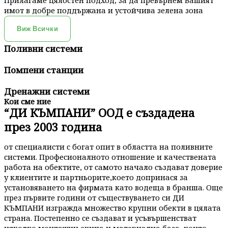
Прилагаме цялостен подход, за да превърнем Вашият
имот в добре поддържана и устойчива зелена зона
Виж Всички
Поливни системи
Помпени станции
Дренажни системи
Кои сме ние
“ДИ КЪМПАНИ” ООД е създадена
през 2003 година
от специалисти с богат опит в областта на поливните
системи. Професионалното отношение и качествената
работа на обектите, от самото начало създават доверие
у клиентите и партньорите,което допринася за
установяването на фирмата като водеща в бранша. Още
през първите години от съществуването си ДИ
КЪМПАНИ изгражда множество крупни обекти в цялата
страна. Постепенно се създават и усъвършенстват